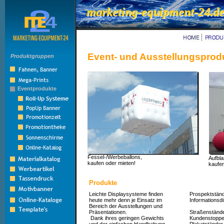
marketing-equipment-24.d
marketing-equipment-24.d
Event- und Ausstellungsprod
Produktgruppen
Eventprodukte
Fessel-/Werbeballons,
Aufbla
kaufen oder mieten!
kaufen
Produkte
Leichte Displaysysteme finden
Prospektstän
heute mehr denn je Einsatz im
Informationsd
Bereich der Ausstellungen und
Präsentationen.
Straßenständ
Dank ihres geringen Gewichts
Kundenstoppe