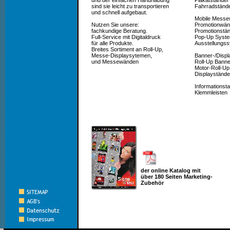
und der einfachen Handhabung
Plakatständer
sind sie leicht zu transportieren
Fahrradständ
und schnell aufgebaut.
Mobile Mess
Nutzen Sie unsere:
Promotionwä
fachkundige Beratung.
Promotionstä
Full-Service mit Digitaldruck
Pop-Up Syst
für alle Produkte.
Ausstellungs
Breites Sortiment an Roll-Up,
Messe-Displaysytemen,
Banner-/Disp
und Messewänden
Roll-Up Banne
Motor-Roll-Up
Displaystände
Informationsta
Klemmleisten
der online Katalog mit
über 180 Seiten Marketing-
Zubehör